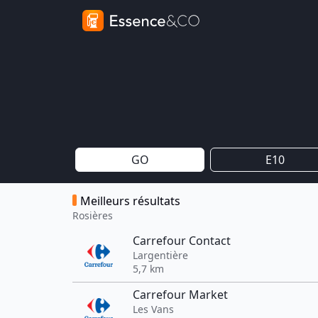
GO
E10
Meilleurs résultats
Rosières
Carrefour Contact
Largentière
5,7 km
Carrefour Market
Les Vans