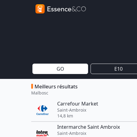
GO
E10
Meilleurs résultats
Malbosc
Carrefour Market
Saint-Ambroix
14,8 km
Intermarche Saint Ambroix
Saint-Ambroix