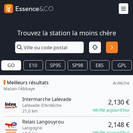
Trouvez la station la moins chère
GO
E10
SP95
SP98
E85
GPL
Meilleurs résultats
Ardèche
Mazan-l'Abbaye
Intermarche Lalevade
2,130 €
Lalevade-D'Ardèche
Vérifié aujourd'hui
21,0 km
Relais Langouyrou
2,148 €
Langogne
Vérifié aujourd'hui