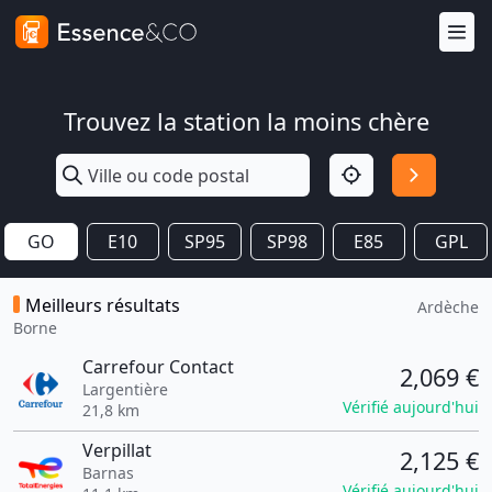
Trouvez la station la moins chère
GO
E10
SP95
SP98
E85
GPL
Meilleurs résultats
Ardèche
Borne
Carrefour Contact
2,069 €
Largentière
Vérifié aujourd'hui
21,8 km
Verpillat
2,125 €
Barnas
Vérifié aujourd'hui