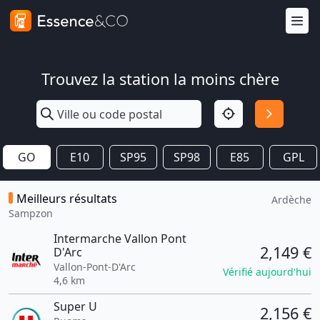
Trouvez la station la moins chère
GO
E10
SP95
SP98
E85
GPL
Meilleurs résultats
Ardèche
Sampzon
Intermarche Vallon Pont
2,149 €
D'Arc
Vallon-Pont-D'Arc
Vérifié aujourd'hui
4,6 km
Super U
2,156 €