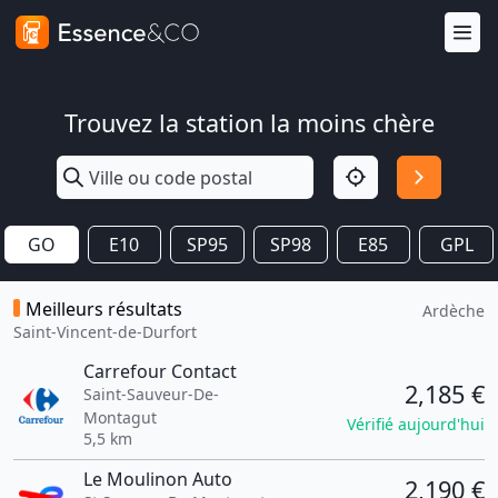
Trouvez la station la moins chère
GO
E10
SP95
SP98
E85
GPL
Meilleurs résultats
Ardèche
Saint-Vincent-de-Durfort
Carrefour Contact
2,185 €
Saint-Sauveur-De-
Montagut
Vérifié aujourd'hui
5,5 km
Le Moulinon Auto
2,190 €