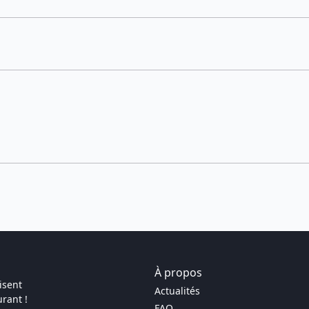
À propos
isent
Actualités
rant !
FAQ