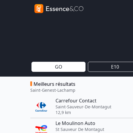
GO
E10
Meilleurs résultats
Saint-Genest-Lachamp
Carrefour Contact
Saint-Sauveur-De-Montagut
12,9 km
Le Moulinon Auto
St Sauveur De Montagut