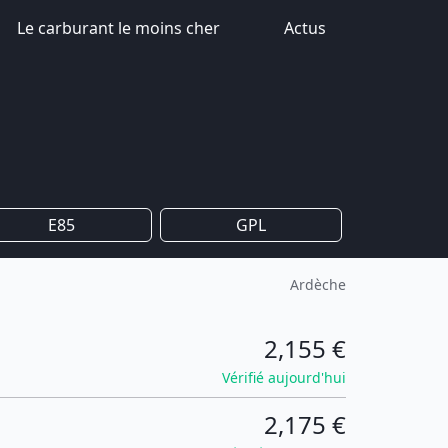
Le carburant le moins cher
Actus
E85
GPL
Ardèche
2,155 €
Vérifié aujourd'hui
2,175 €