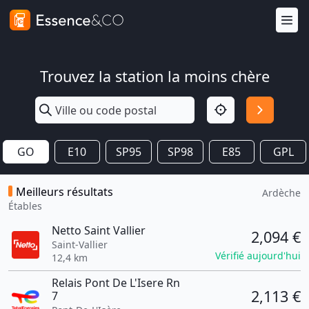
Trouvez la station la moins chère
GO
E10
SP95
SP98
E85
GPL
Meilleurs résultats
Ardèche
Étables
Netto Saint Vallier
2,094 €
Saint-Vallier
Vérifié aujourd'hui
12,4 km
Relais Pont De L'Isere Rn
2,113 €
7