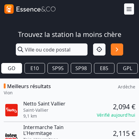
Trouvez la station la moins chère
GO
E10
SP95
SP98
E85
GPL
Meilleurs résultats
Ardèche
Vion
Netto Saint Vallier
2,094 €
Saint-Vallier
Vérifié aujourd'hui
9,1 km
Intermarche Tain
2,115 €
L'Hermitage