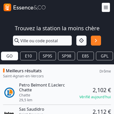
Trouvez la station la moins chère
GO
E10
SP95
SP98
E85
GPL
Meilleurs résultats
Drôme
Saint-Agnan-en-Vercors
Petro Belmont E.Leclerc
2,102 €
Chatte
Chatte
Vérifié aujourd'hui
29,5 km
Sas Saudidro
2,112 €