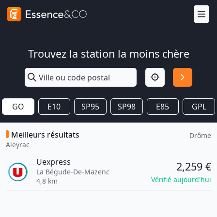
Trouvez la station la moins chère
GO
E10
SP95
SP98
E85
GPL
Meilleurs résultats
Drôme
Aleyrac
Uexpress
2,259 €
La Bégude-De-Mazenc
Vérifié aujourd'hui
4,8 km