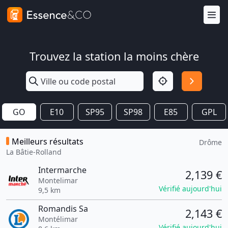
Trouvez la station la moins chère
GO
E10
SP95
SP98
E85
GPL
Meilleurs résultats
Drôme
La Bâtie-Rolland
Intermarche
2,139 €
Montelimar
Vérifié aujourd'hui
9,5 km
Romandis Sa
2,143 €
Montélimar
Vérifié aujourd'hui