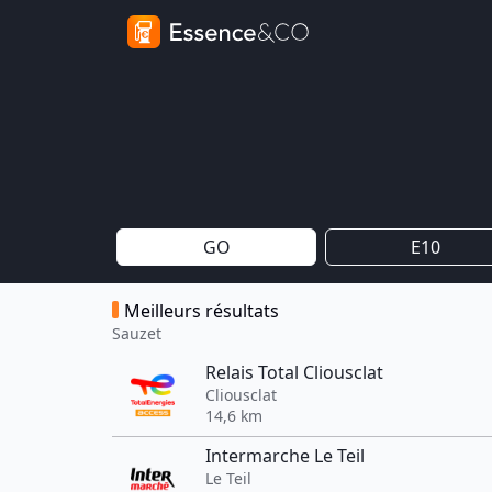
GO
E10
Meilleurs résultats
Sauzet
Relais Total Cliousclat
Cliousclat
14,6 km
Intermarche Le Teil
Le Teil