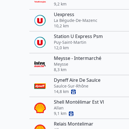
9,2 km
Uexpress
La Bégude-De-Mazenc
10,2 km
Station U Express Psm
Puy-Saint-Martin
12,0 km
Meysse - Intermarché
Meysse
8,3 km
Dyneff Aire De Saulce
Saulce-Sur-Rhône
14,8 km
Shell Montélimar Est Vl
Allan
9,1 km
Relais Montelimar