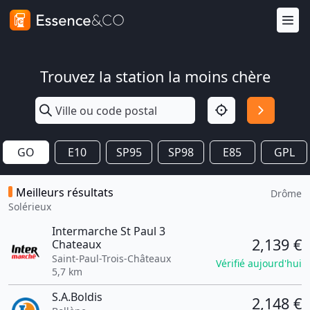
Trouvez la station la moins chère
GO
E10
SP95
SP98
E85
GPL
Meilleurs résultats
Drôme
Solérieux
Intermarche St Paul 3
2,139 €
Chateaux
Saint-Paul-Trois-Châteaux
Vérifié aujourd'hui
5,7 km
S.A.Boldis
2,148 €