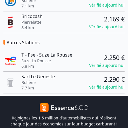
Bollène
Vérifié aujourd'hui
7,1 km
Bricocash
2,169 €
Pierrelatte
Vérifié aujourd'hui
8,4 km
Autres Stations
T - Pse - Suze La Rousse
2,250 €
Suze La Rousse
Vérifié aujourd'hui
6,8 km
Sarl Le Geneste
2,290 €
Bollène
Vérifié aujourd'hui
7,7 km
Rejoignez les 1,5 million d'automobilistes qui réalisent
chaque jour des économies sur leur budget carburant !