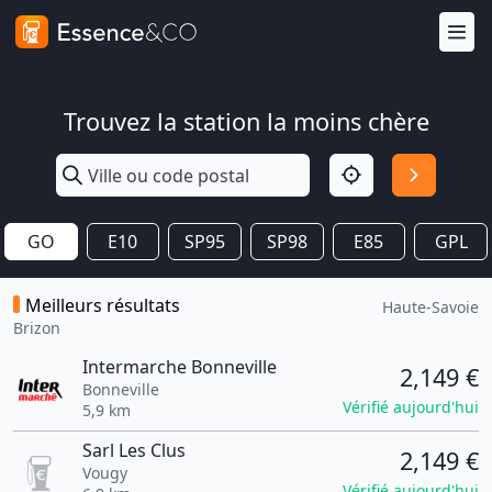
Trouvez la station la moins chère
GO
E10
SP95
SP98
E85
GPL
Meilleurs résultats
Haute-Savoie
Brizon
Intermarche Bonneville
2,149 €
Bonneville
Vérifié aujourd'hui
5,9 km
Sarl Les Clus
2,149 €
Vougy
Vérifié aujourd'hui