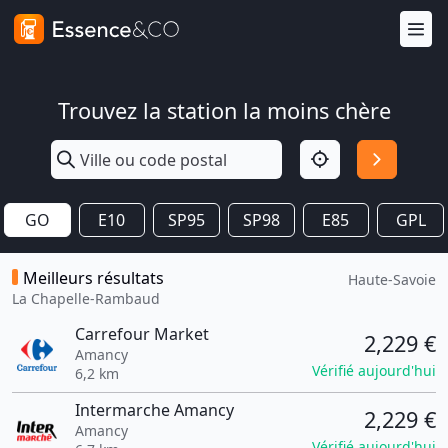
Trouvez la station la moins chère
GO
E10
SP95
SP98
E85
GPL
Meilleurs résultats
Haute-Savoie
La Chapelle-Rambaud
Carrefour Market
2,229 €
Amancy
Vérifié aujourd'hui
6,2 km
Intermarche Amancy
2,229 €
Amancy
Vérifié aujourd'hui