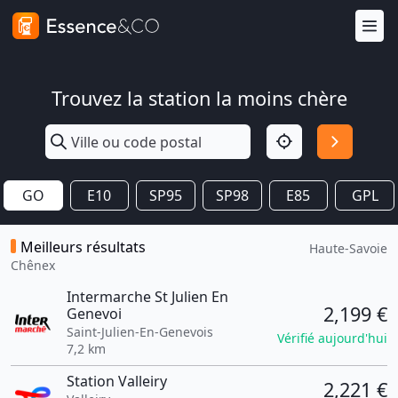
Trouvez la station la moins chère
GO
E10
SP95
SP98
E85
GPL
Meilleurs résultats
Haute-Savoie
Chênex
Intermarche St Julien En
2,199 €
Genevoi
Saint-Julien-En-Genevois
Vérifié aujourd'hui
7,2 km
Station Valleiry
2,221 €