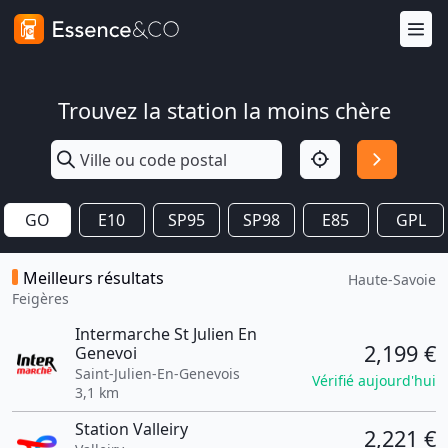
Trouvez la station la moins chère
GO
E10
SP95
SP98
E85
GPL
Meilleurs résultats
Haute-Savoie
Feigères
Intermarche St Julien En
2,199 €
Genevoi
Saint-Julien-En-Genevois
Vérifié aujourd'hui
3,1 km
Station Valleiry
2,221 €