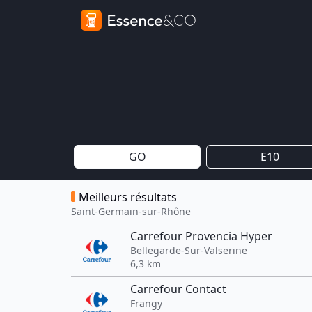
GO
E10
Meilleurs résultats
Saint-Germain-sur-Rhône
Carrefour Provencia Hyper
Bellegarde-Sur-Valserine
6,3 km
Carrefour Contact
Frangy