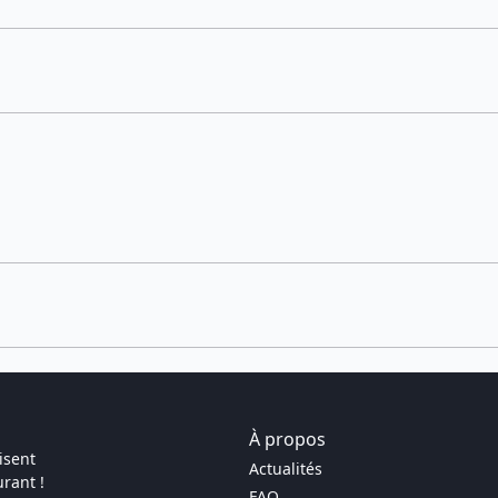
À propos
isent
Actualités
rant !
FAQ