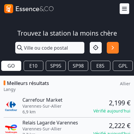
Trouvez la station la moins chère
GO
E10
SP95
SP98
E85
GPL
Meilleurs résultats
Allier
Langy
Carrefour Market
2,199 €
Varennes-Sur-Allier
Vérifié aujourd'hui
6,9 km
Relais Lagarde Varennes
2,222 €
Varennes-Sur-Allier
Vérifié aujourd'hui