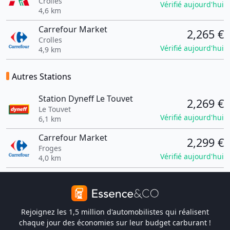
Crolles
Vérifié aujourd'hui
4,6 km
Carrefour Market
2,265 €
Crolles
Vérifié aujourd'hui
4,9 km
Autres Stations
Station Dyneff Le Touvet
2,269 €
Le Touvet
Vérifié aujourd'hui
6,1 km
Carrefour Market
2,299 €
Froges
Vérifié aujourd'hui
4,0 km
Rejoignez les 1,5 million d'automobilistes qui réalisent
chaque jour des économies sur leur budget carburant !