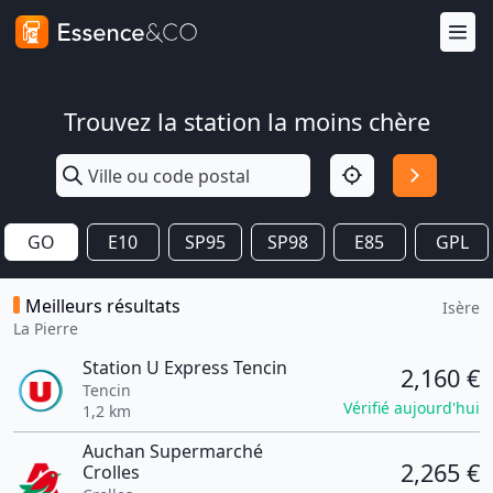
Trouvez la station la moins chère
GO
E10
SP95
SP98
E85
GPL
Meilleurs résultats
Isère
La Pierre
Station U Express Tencin
2,160 €
Tencin
Vérifié aujourd'hui
1,2 km
Auchan Supermarché
2,265 €
Crolles