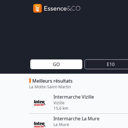
GO
E10
Meilleurs résultats
La Motte-Saint-Martin
Intermarche Vizille
Vizille
15,6 km
Intermarche La Mure
La Mure