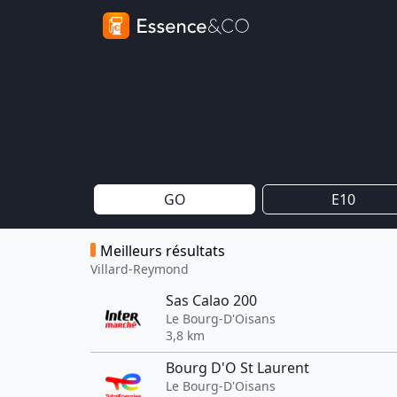
GO
E10
Meilleurs résultats
Villard-Reymond
Sas Calao 200
Le Bourg-D'Oisans
3,8 km
Bourg D'O St Laurent
Le Bourg-D'Oisans