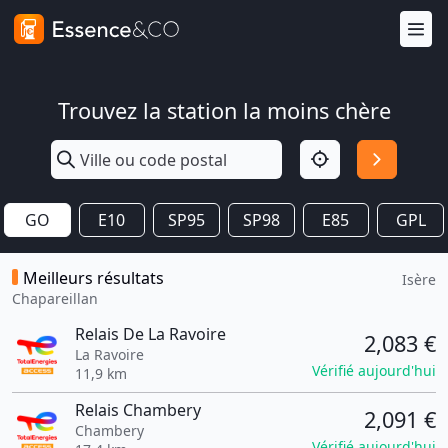
Trouvez la station la moins chère
GO
E10
SP95
SP98
E85
GPL
Meilleurs résultats
Isère
Chapareillan
Relais De La Ravoire
2,083 €
La Ravoire
Vérifié aujourd'hui
11,9 km
Relais Chambery
2,091 €
Chambery
Vérifié aujourd'hui