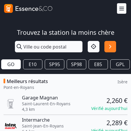
Trouvez la station la moins chère
GO
E10
SP95
SP98
E85
GPL
Meilleurs résultats
Isère
Pont-en-Royans
Garage Magnan
2,260 €
Saint-Laurent-En-Royans
Vérifié aujourd'hui
4,3 km
Intermarche
2,289 €
Saint-Jean-En-Royans
Vérifié aujourd'hui