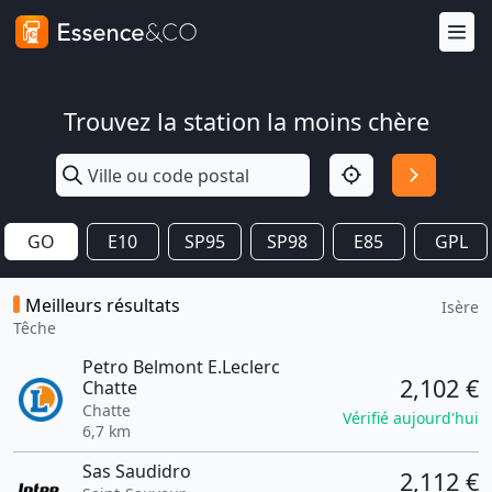
Trouvez la station la moins chère
GO
E10
SP95
SP98
E85
GPL
Meilleurs résultats
Isère
Têche
Petro Belmont E.Leclerc
2,102 €
Chatte
Chatte
Vérifié aujourd'hui
6,7 km
Sas Saudidro
2,112 €