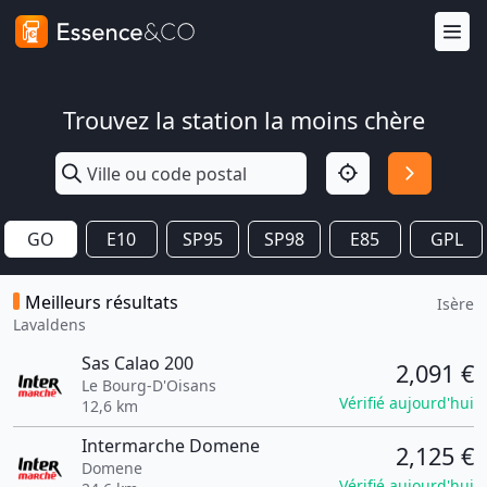
Trouvez la station la moins chère
GO
E10
SP95
SP98
E85
GPL
Meilleurs résultats
Isère
Lavaldens
Sas Calao 200
2,091 €
Le Bourg-D'Oisans
Vérifié aujourd'hui
12,6 km
Intermarche Domene
2,125 €
Domene
Vérifié aujourd'hui