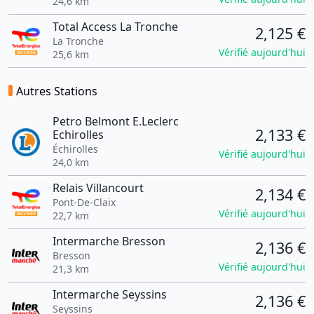
24,6 km
Total Access La Tronche
2,125 €
La Tronche
Vérifié aujourd'hui
25,6 km
Autres Stations
Petro Belmont E.Leclerc
2,133 €
Echirolles
Échirolles
Vérifié aujourd'hui
24,0 km
Relais Villancourt
2,134 €
Pont-De-Claix
Vérifié aujourd'hui
22,7 km
Intermarche Bresson
2,136 €
Bresson
Vérifié aujourd'hui
21,3 km
Intermarche Seyssins
2,136 €
Seyssins