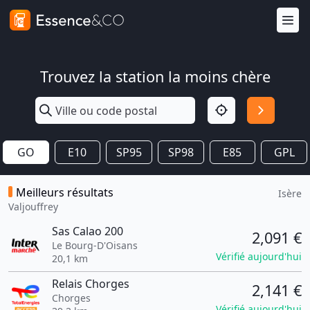
Trouvez la station la moins chère
GO
E10
SP95
SP98
E85
GPL
Meilleurs résultats
Isère
Valjouffrey
Sas Calao 200
2,091 €
Le Bourg-D'Oisans
Vérifié aujourd'hui
20,1 km
Relais Chorges
2,141 €
Chorges
Vérifié aujourd'hui