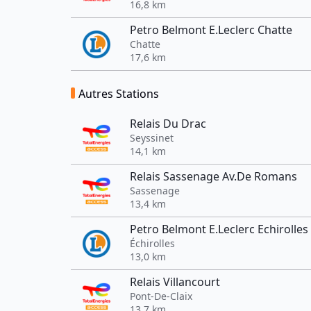
16,8 km
Petro Belmont E.Leclerc Chatte
Chatte
17,6 km
Autres Stations
Relais Du Drac
Seyssinet
14,1 km
Relais Sassenage Av.De Romans
Sassenage
13,4 km
Petro Belmont E.Leclerc Echirolles
Échirolles
13,0 km
Relais Villancourt
Pont-De-Claix
13,7 km