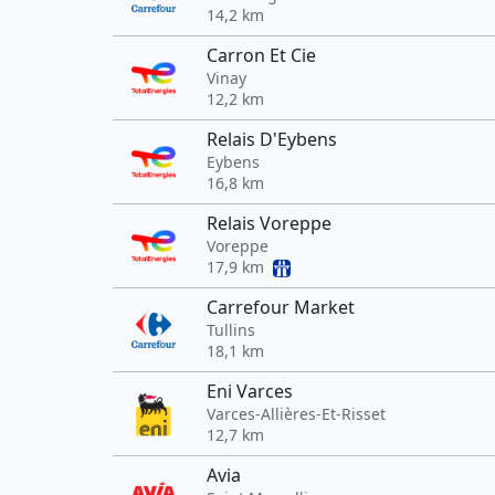
14,2 km
Carron Et Cie
Vinay
12,2 km
Relais D'Eybens
Eybens
16,8 km
Relais Voreppe
Voreppe
17,9 km
Carrefour Market
Tullins
18,1 km
Eni Varces
Varces-Allières-Et-Risset
12,7 km
Avia