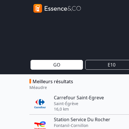
GO
E10
Meilleurs résultats
Méaudre
Carrefour Saint-Egreve
Saint-Égrève
16,0 km
Station Service Du Rocher
Fontanil-Cornillon