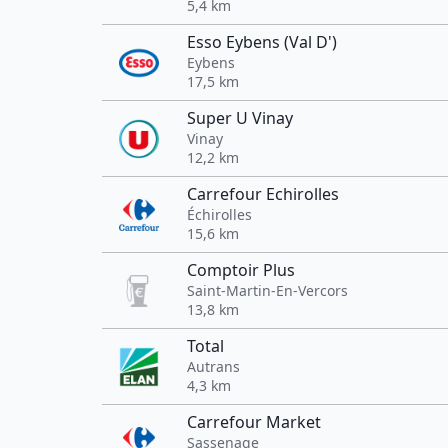
5,4 km
Esso Eybens (Val D')
Eybens
17,5 km
Super U Vinay
Vinay
12,2 km
Carrefour Echirolles
Échirolles
15,6 km
Comptoir Plus
Saint-Martin-En-Vercors
13,8 km
Total
Autrans
4,3 km
Carrefour Market
Sassenage