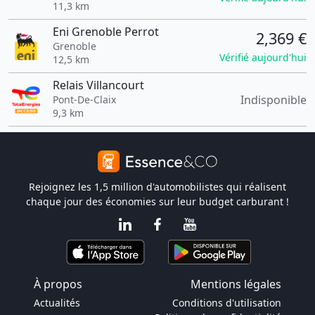
11,3 km
Eni Grenoble Perrot
2,369 €
Grenoble
Vérifié aujourd'hui
12,5 km
Relais Villancourt
Indisponible
Pont-De-Claix
9,3 km
Rejoignez les 1,5 million d'automobilistes qui réalisent
chaque jour des économies sur leur budget carburant !
À propos
Mentions légales
Actualités
Conditions d'utilisation