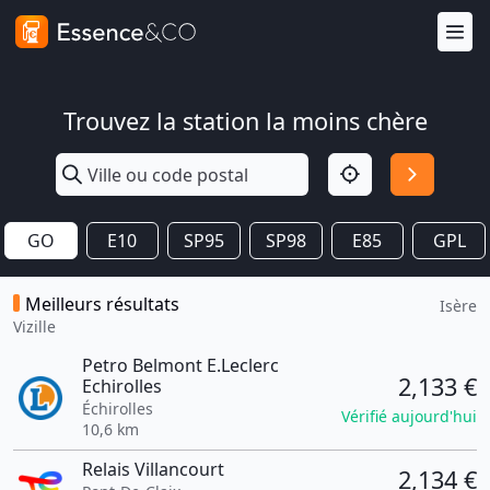
Trouvez la station la moins chère
GO
E10
SP95
SP98
E85
GPL
Meilleurs résultats
Isère
Vizille
Petro Belmont E.Leclerc
2,133 €
Echirolles
Échirolles
Vérifié aujourd'hui
10,6 km
Relais Villancourt
2,134 €