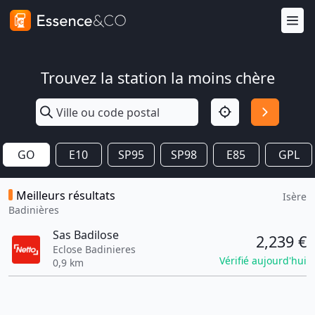
Trouvez la station la moins chère
GO
E10
SP95
SP98
E85
GPL
Meilleurs résultats
Isère
Badinières
Sas Badilose
2,239 €
Eclose Badinieres
Vérifié aujourd'hui
0,9 km