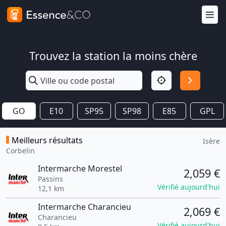
Trouvez la station la moins chère
GO
E10
SP95
SP98
E85
GPL
Meilleurs résultats
Isère
Corbelin
Intermarche Morestel
2,059 €
Passins
Vérifié aujourd'hui
12,1 km
Intermarche Charancieu
2,069 €
Charancieu
Vérifié aujourd'hui