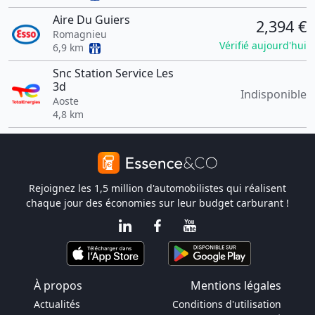
Aire Du Guiers
2,394 €
Romagnieu
Vérifié aujourd'hui
6,9 km
Snc Station Service Les
3d
Indisponible
Aoste
4,8 km
Rejoignez les 1,5 million d'automobilistes qui réalisent
chaque jour des économies sur leur budget carburant !
À propos
Mentions légales
Actualités
Conditions d'utilisation