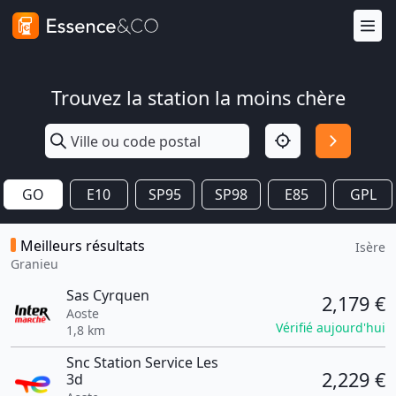
Trouvez la station la moins chère
GO
E10
SP95
SP98
E85
GPL
Meilleurs résultats
Isère
Granieu
Sas Cyrquen
2,179 €
Aoste
Vérifié aujourd'hui
1,8 km
Snc Station Service Les
2,229 €
3d