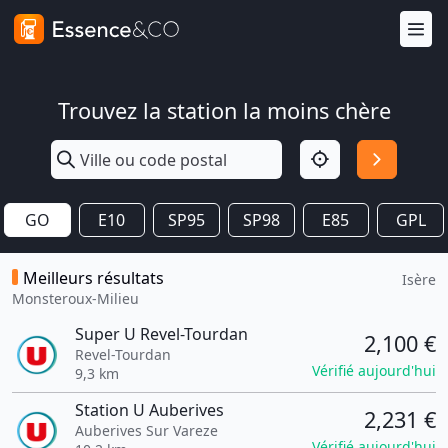
Trouvez la station la moins chère
GO
E10
SP95
SP98
E85
GPL
Meilleurs résultats
Isère
Monsteroux-Milieu
Super U Revel-Tourdan
2,100 €
Revel-Tourdan
Vérifié aujourd'hui
9,3 km
Station U Auberives
2,231 €
Auberives Sur Vareze
Vérifié aujourd'hui