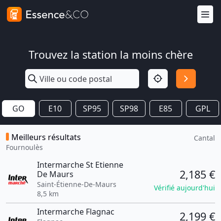
Trouvez la station la moins chère
GO
E10
SP95
SP98
E85
GPL
Meilleurs résultats
Cantal
Fournoulès
Intermarche St Etienne
2,185 €
De Maurs
Saint-Étienne-De-Maurs
Vérifié aujourd'hui
8,5 km
Intermarche Flagnac
2,199 €