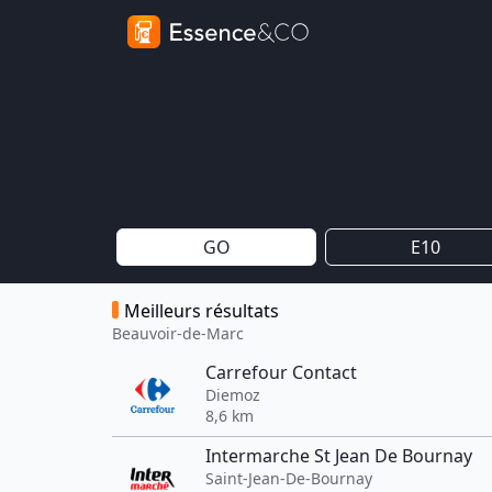
GO
E10
Meilleurs résultats
Beauvoir-de-Marc
Carrefour Contact
Diemoz
8,6 km
Intermarche St Jean De Bournay
Saint-Jean-De-Bournay