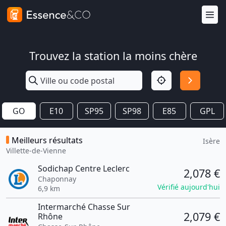
Trouvez la station la moins chère
GO
E10
SP95
SP98
E85
GPL
Meilleurs résultats
Isère
Villette-de-Vienne
Sodichap Centre Leclerc
2,078 €
Chaponnay
Vérifié aujourd'hui
6,9 km
Intermarché Chasse Sur
2,079 €
Rhône