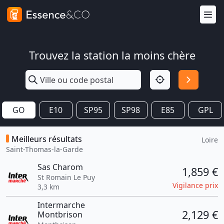
Trouvez la station la moins chère
GO
E10
SP95
SP98
E85
GPL
Meilleurs résultats
Loire
Saint-Thomas-la-Garde
Sas Charom
1,859 €
St Romain Le Puy
Vigilance prix
3,3 km
Intermarche
2,129 €
Montbrison