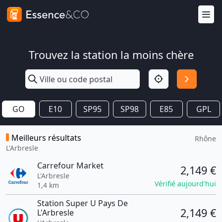
Trouvez la station la moins chère
GO
E10
SP95
SP98
E85
GPL
Meilleurs résultats
Rhône
L'Arbresle
Carrefour Market
2,149 €
L'Arbresle
Vérifié aujourd'hui
1,4 km
Station Super U Pays De
2,149 €
L'Arbresle