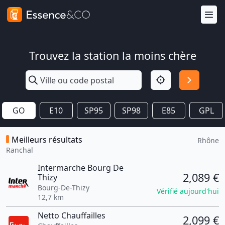
Trouvez la station la moins chère
GO
E10
SP95
SP98
E85
GPL
Meilleurs résultats
Rhône
Ranchal
Intermarche Bourg De
2,089 €
Thizy
Bourg-De-Thizy
Vérifié aujourd'hui
12,7 km
Netto Chauffailles
2,099 €