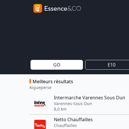
GO
E10
Meilleurs résultats
Aigueperse
Intermarche Varennes Sous Dun
Varennes-Sous-Dun
8,0 km
Netto Chauffailles
Chauffailles