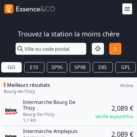
Trouvez la station la moins chère
GO
E10
SP95
SP98
E85
GPL
Meilleurs résultats
Rhône
Bourg-de-Thizy
Intermarche Bourg De
2,089 €
Thizy
Bourg-De-Thizy
Vérifié aujourd'hui
1,1 km
Intermarche Amplepuis
2,089 €