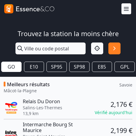
Trouvez la station la moins chère
GO
E10
SP95
SP98
E85
GPL
Meilleurs résultats
Savoie
Mâcot-la-Plagne
Relais Du Doron
2,176 €
Salins-Les-Thermes
Vérifié aujourd'hui
13,9 km
Intermarche Bourg St
2,199 €
Maurice