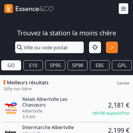
Trouvez la station la moins chère
GO
E10
SP95
SP98
E85
GPL
Meilleurs résultats
Savoie
Gilly-sur-Isère
Relais Albertville Les
2,181 €
Chasseurs
Albertville
Vérifié aujourd'hui
3,9 km
Intermarche Albertville
2,199 €