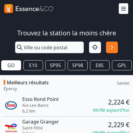
Trouvez la station la moins chère
GO
E10
SP95
SP98
E85
GPL
Meilleurs résultats
Savoie
Épersy
Esso Rond Point
2,224 €
Aix-Les-Bains
Vérifié aujourd'hui
6,2 km
Garage Granger
2,229 €
Saint-Félix
Vérifié aujourd'hui