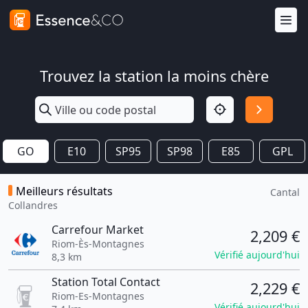
Trouvez la station la moins chère
GO
E10
SP95
SP98
E85
GPL
Meilleurs résultats
Cantal
Collandres
Carrefour Market
2,209 €
Riom-Ès-Montagnes
Vérifié aujourd'hui
8,3 km
Station Total Contact
2,229 €
Riom-Es-Montagnes
Vérifié aujourd'hui