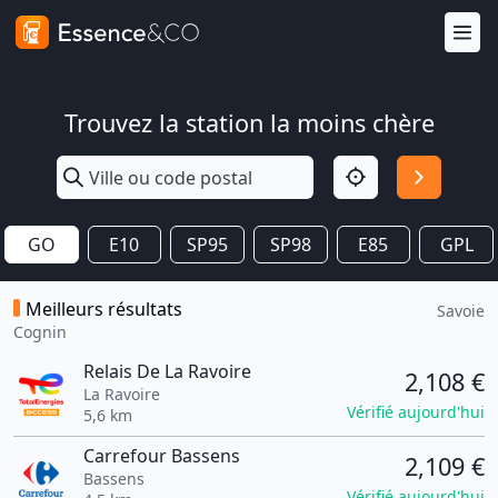
Trouvez la station la moins chère
GO
E10
SP95
SP98
E85
GPL
Meilleurs résultats
Savoie
Cognin
Relais De La Ravoire
2,108 €
La Ravoire
Vérifié aujourd'hui
5,6 km
Carrefour Bassens
2,109 €
Bassens
Vérifié aujourd'hui