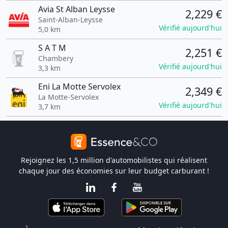
Avia St Alban Leysse
2,229 €
Saint-Alban-Leysse
Vérifié aujourd'hui
5,0 km
S A T M
2,251 €
Chambery
Vérifié aujourd'hui
3,3 km
Eni La Motte Servolex
2,349 €
La Motte-Servolex
Vérifié aujourd'hui
3,7 km
Rejoignez les 1,5 million d'automobilistes qui réalisent
chaque jour des économies sur leur budget carburant !