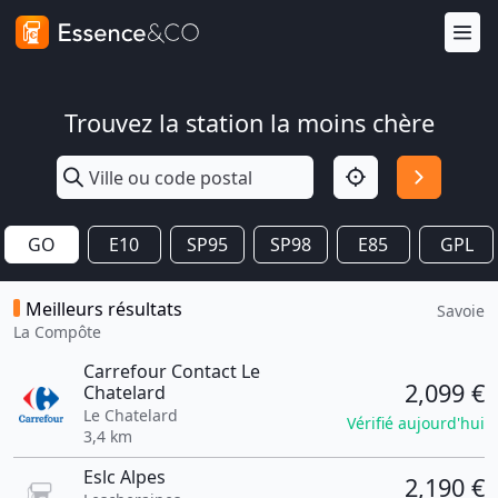
Trouvez la station la moins chère
GO
E10
SP95
SP98
E85
GPL
Meilleurs résultats
Savoie
La Compôte
Carrefour Contact Le
2,099 €
Chatelard
Le Chatelard
Vérifié aujourd'hui
3,4 km
Eslc Alpes
2,190 €