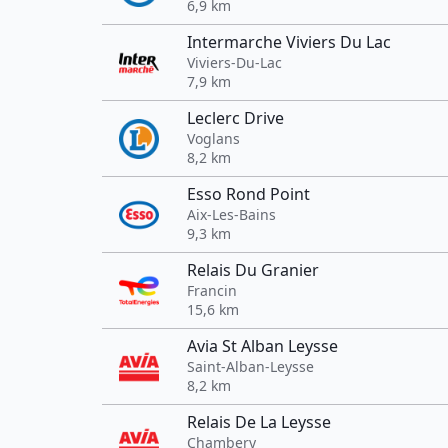
6,9 km
Intermarche Viviers Du Lac
Viviers-Du-Lac
7,9 km
Leclerc Drive
Voglans
8,2 km
Esso Rond Point
Aix-Les-Bains
9,3 km
Relais Du Granier
Francin
15,6 km
Avia St Alban Leysse
Saint-Alban-Leysse
8,2 km
Relais De La Leysse
Chambery