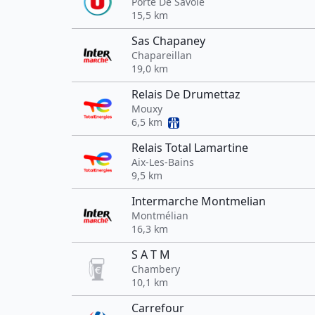
Porte De Savoie
15,5 km
Sas Chapaney
Chapareillan
19,0 km
Relais De Drumettaz
Mouxy
6,5 km
Relais Total Lamartine
Aix-Les-Bains
9,5 km
Intermarche Montmelian
Montmélian
16,3 km
S A T M
Chambery
10,1 km
Carrefour