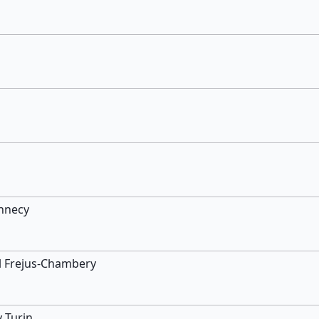
nnecy
el Frejus-Chambery
 Turin