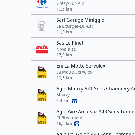
Grésy-Sur-Aix
10,5 km
Sarl Garage Miniggio
Le Bourget-Du-Lac
11,9 km
Sas Le Pinet
Novalaise
17,9 km
Eni La Motte Servolex
La Motte-Servolex
10,3 km
Agip Mouxy A41 Sens Chambery A
Mouxy
6,4 km
Agip Aire Arclusaz A43 Sens Tunn
Châteauneuf
16,2 km
Agip Val Gelon A43 Sens Chambery