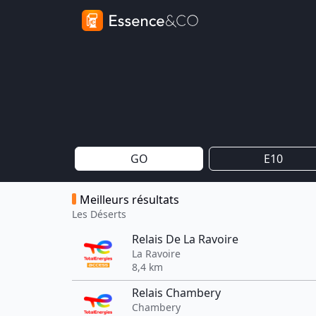
GO
E10
Meilleurs résultats
Les Déserts
Relais De La Ravoire
La Ravoire
8,4 km
Relais Chambery
Chambery