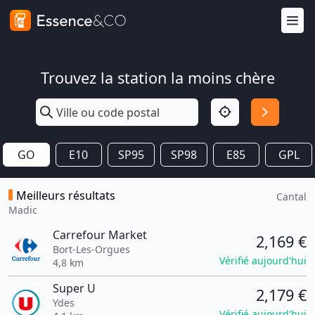
Trouvez la station la moins chère
GO
E10
SP95
SP98
E85
GPL
Meilleurs résultats
Cantal
Madic
Carrefour Market
2,169 €
Bort-Les-Orgues
Vérifié aujourd'hui
4,8 km
Super U
2,179 €
Ydes
Vérifié aujourd'hui